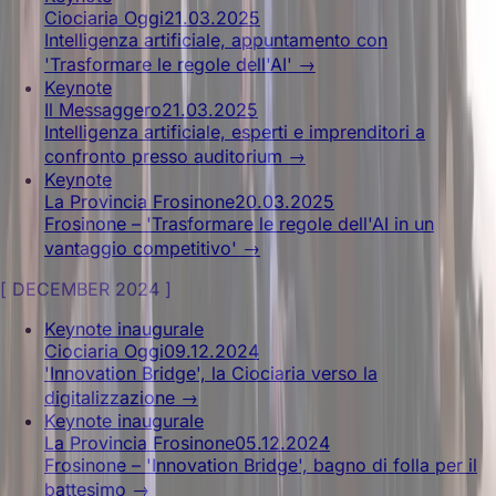
Ciociaria Oggi
21.03.2025
Intelligenza artificiale, appuntamento con
'Trasformare le regole dell'AI'
→
Keynote
Il Messaggero
21.03.2025
Intelligenza artificiale, esperti e imprenditori a
confronto presso auditorium
→
Keynote
La Provincia Frosinone
20.03.2025
Frosinone – 'Trasformare le regole dell'AI in un
vantaggio competitivo'
→
[
DECEMBER 2024
]
Keynote inaugurale
Ciociaria Oggi
09.12.2024
'Innovation Bridge', la Ciociaria verso la
digitalizzazione
→
Keynote inaugurale
La Provincia Frosinone
05.12.2024
Frosinone – 'Innovation Bridge', bagno di folla per il
battesimo
→