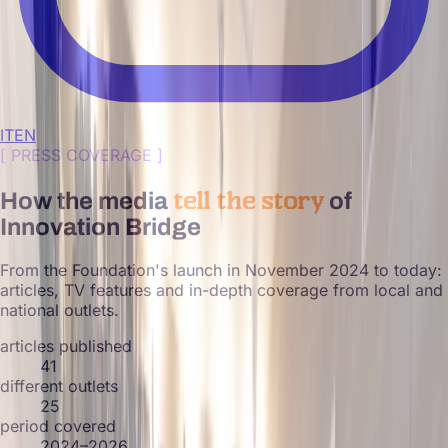
IT
EN
[
PRESS COVERAGE
]
tell the story
How the media
of
Innovation Bridge
From the Foundation's launch in November 2024 to today:
articles, TV features and in-depth coverage from local and
national outlets.
articles published
41
different outlets
25
period covered
2024–2026