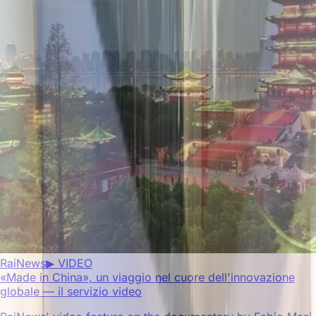
RaiNews
▶ VIDEO
«Made in China», un viaggio nel cuore dell'innovazione
globale — il servizio video