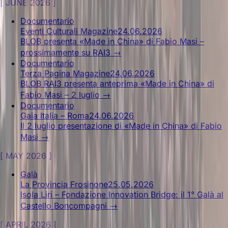
[
JUNE 2026
]
Documentario
Eventi Culturali Magazine
24.06.2026
BLOB presenta «Made in China» di Fabio Masi –
prossimamente su RAI3
→
Documentario
Terza Pagina Magazine
24.06.2026
BLOB RAI3 presenta anteprima «Made in China» di
Fabio Masi – 2 luglio
→
Documentario
Gaia Italia – Roma
24.06.2026
Il 2 luglio presentazione di «Made in China» di Fabio
Masi
→
[
MAY 2026
]
Galà
La Provincia Frosinone
25.05.2026
Isola Liri – Fondazione Innovation Bridge: il 1° Galà al
Castello Boncompagni
→
[
APRIL 2026
]