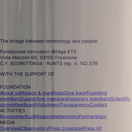
The bridge between technology and people.
Fondazione Innovation Bridge ETS
Viale Mazzini 69, 03100 Frosinone
C.F. 92096770604 · RUNTS rep. n. 142.578
WITH THE SUPPORT OF
FOUNDATION
About us
Mission & manifesto
Give back
Founding
members
Supporting members
Honorary members
Scientific
committee
Board
Volunteers
Transparency
Contact
ACTIVITIES
Keynote
Vertical
Missions
Networking
Partnerships
MEDIA
Overview
Observatory
Press coverage
Press kit