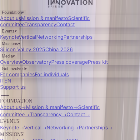
Foundation
▾
About us
Mission & manifesto
Scientific
committee
Transparency
Contact
Events
▾
Keynote
Vertical
Networking
Partnerships
Missions
▾
Silicon Valley 2025
China 2026
Media
▾
Overview
Observatory
Press coverage
Press kit
Get involved
▾
For companies
For individuals
IT
EN
Support us
FOUNDATION
About us
→
Mission & manifesto
→
Scientific
committee
→
Transparency
→
Contact
→
EVENTS
Keynote
→
Vertical
→
Networking
→
Partnerships
→
MISSIONS