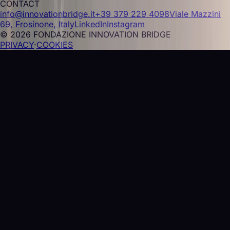
CONTACT
info@innovationbridge.it
+39 379 229 4098
Viale Mazzini
69, Frosinone, Italy
LinkedIn
Instagram
© 2026 FONDAZIONE INNOVATION BRIDGE
PRIVACY
·
COOKIES