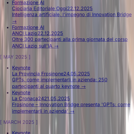
Formazione AI
Ciociaria Editoriale Oggi
22.12.2025
Intelligenza artificiale, l'impegno di Innovation Bridge
→
Formazione AI
ANCI Lazio
22.12.2025
Oltre 300 partecipanti alla prima giornata del corso
ANCI Lazio sull'IA
→
[
MAY 2025
]
Keynote
La Provincia Frosinone
24.05.2025
GPTs, come implementarli in azienda: 250
partecipanti al quarto keynote
→
Keynote
La Cronaca24
21.05.2025
Frosinone – Innovation Bridge presenta 'GPTs: come
implementarli in azienda'
→
[
MARCH 2025
]
Keynote