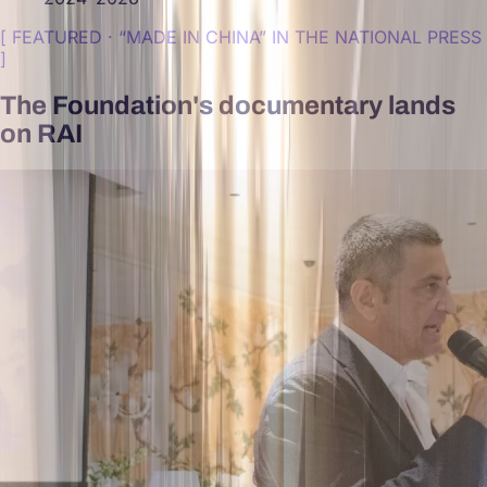
[
FEATURED · “MADE IN CHINA” IN THE NATIONAL PRESS
]
The Foundation's documentary lands
on RAI