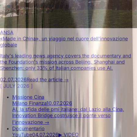
ANSA
«Made in China», un viaggio nel cuore dell'innovazione
globale
Italy's leading news agency covers the documentary and
the Foundation's mission across Beijing, Shanghai and
Shenzhen: only 33% of Italian companies use AI.
02.07.2026
Read the article →
[
JULY 2026
]
Missione Cina
Milano Finanza
10.07.2026
AI, la sfida delle pmi italiane: dal Lazio alla Cina,
Innovation Bridge costruisce il ponte verso
l'innovazione
→
Documentario
YouTube
04.07.2026
▶ VIDEO