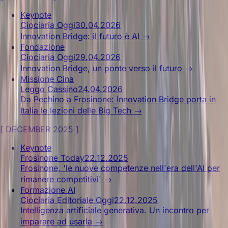
Keynote
Ciociaria Oggi
30.04.2026
Innovation Bridge: il futuro è AI
→
Fondazione
Ciociaria Oggi
29.04.2026
Innovation Bridge, un ponte verso il futuro
→
Missione Cina
Leggo Cassino
24.04.2026
Da Pechino a Frosinone: Innovation Bridge porta in
Italia le lezioni delle Big Tech
→
[
DECEMBER 2025
]
Keynote
Frosinone Today
22.12.2025
Frosinone, 'le nuove competenze nell'era dell'AI per
rimanere competitivi'
→
Formazione AI
Ciociaria Editoriale Oggi
22.12.2025
Intelligenza artificiale generativa. Un incontro per
imparare ad usarla
→