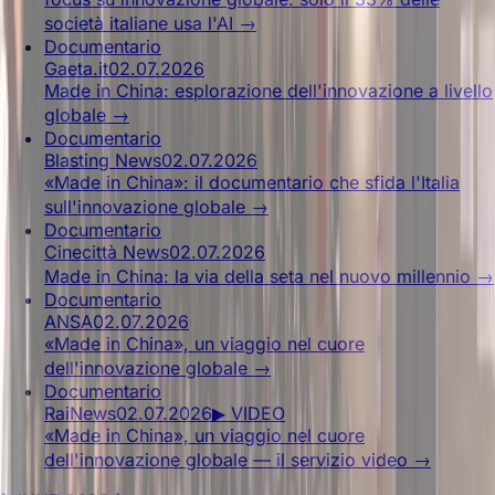
società italiane usa l'AI
→
Documentario
Gaeta.it
02.07.2026
Made in China: esplorazione dell'innovazione a livello
globale
→
Documentario
Blasting News
02.07.2026
«Made in China»: il documentario che sfida l'Italia
sull'innovazione globale
→
Documentario
Cinecittà News
02.07.2026
Made in China: la via della seta nel nuovo millennio
→
Documentario
ANSA
02.07.2026
«Made in China», un viaggio nel cuore
dell'innovazione globale
→
Documentario
RaiNews
02.07.2026
▶ VIDEO
«Made in China», un viaggio nel cuore
dell'innovazione globale — il servizio video
→