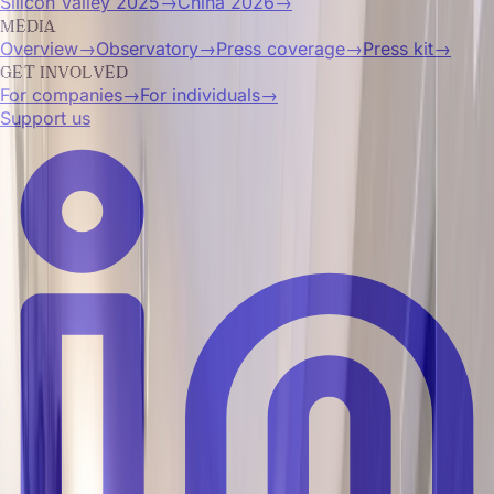
Silicon Valley 2025
→
China 2026
→
MEDIA
Overview
→
Observatory
→
Press coverage
→
Press kit
→
GET INVOLVED
For companies
→
For individuals
→
Support us