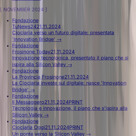
[
NOVEMBER 2024
]
Fondazione
TuNews24
21.11.2024
Ciociaria verso un futuro digitale: presentata
'Innovation Bridge'
→
Fondazione
Frosinone Today
21.11.2024
Innovazione tecnologica, presentato il piano che si
ispira alla Silicon Valley
→
Fondazione
La Provincia Frosinone
21.11.2024
La Ciociaria investe sul digitale: nasce 'Innovation
Bridge'
→
Fondazione
Il Messaggero
21.11.2024
PRINT
Tecnologia e innovazione, il piano che s'ispira alla
Silicon Valley
→
Fondazione
Ciociaria Oggi
21.11.2024
PRINT
Un ponte verso la Silicon Valley
→