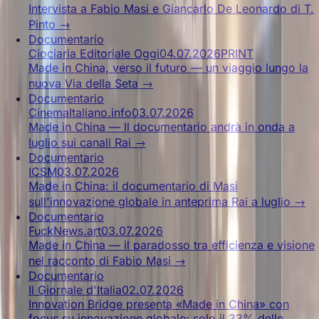
Intervista a Fabio Masi e Giancarlo De Leonardo di T.
Pinto
→
Documentario
Ciociaria Editoriale Oggi
04.07.2026
PRINT
Made in China, verso il futuro — un viaggio lungo la
nuova Via della Seta
→
Documentario
CinemaItaliano.info
03.07.2026
Made in China — Il documentario andrà in onda a
luglio sui canali Rai
→
Documentario
ICSM
03.07.2026
Made in China: il documentario di Masi
sull'innovazione globale in anteprima Rai a luglio
→
Documentario
FuckNews.art
03.07.2026
Made in China — il paradosso tra efficienza e visione
nel racconto di Fabio Masi
→
Documentario
Il Giornale d'Italia
02.07.2026
Innovation Bridge presenta «Made in China» con
focus su innovazione globale: solo il 33% delle