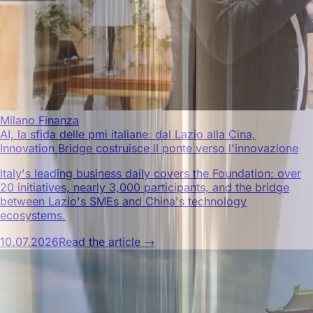
Milano Finanza
AI, la sfida delle pmi italiane: dal Lazio alla Cina,
Innovation Bridge costruisce il ponte verso l'innovazione
Italy's leading business daily covers the Foundation: over
20 initiatives, nearly 3,000 participants, and the bridge
between Lazio's SMEs and China's technology
ecosystems.
10.07.2026
Read the article →