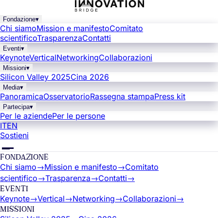
Fondazione
▾
Chi siamo
Mission e manifesto
Comitato
scientifico
Trasparenza
Contatti
Eventi
▾
Keynote
Vertical
Networking
Collaborazioni
Missioni
▾
Silicon Valley 2025
Cina 2026
Media
▾
Panoramica
Osservatorio
Rassegna stampa
Press kit
Partecipa
▾
Per le aziende
Per le persone
IT
EN
Sostieni
FONDAZIONE
Chi siamo
→
Mission e manifesto
→
Comitato
scientifico
→
Trasparenza
→
Contatti
→
EVENTI
Keynote
→
Vertical
→
Networking
→
Collaborazioni
→
MISSIONI