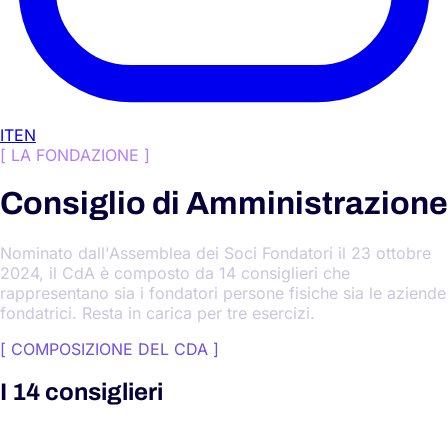
IT
EN
[
LA FONDAZIONE
]
Consiglio di Amministrazione
Nominato dall'Assemblea dei Soci Fondatori il 23 ottobre
2024, il CdA è composto da 14 consiglieri che
rappresentano sia i fondatori persone fisiche sia le aziende
fondatrici. Resta in carica per tre esercizi.
[
COMPOSIZIONE DEL CDA
]
I 14 consiglieri