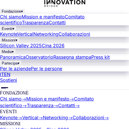
Fondazione
▾
Chi siamo
Mission e manifesto
Comitato
scientifico
Trasparenza
Contatti
Eventi
▾
Keynote
Vertical
Networking
Collaborazioni
Missioni
▾
Silicon Valley 2025
Cina 2026
Media
▾
Panoramica
Osservatorio
Rassegna stampa
Press kit
Partecipa
▾
Per le aziende
Per le persone
IT
EN
Sostieni
FONDAZIONE
Chi siamo
→
Mission e manifesto
→
Comitato
scientifico
→
Trasparenza
→
Contatti
→
EVENTI
Keynote
→
Vertical
→
Networking
→
Collaborazioni
→
MISSIONI