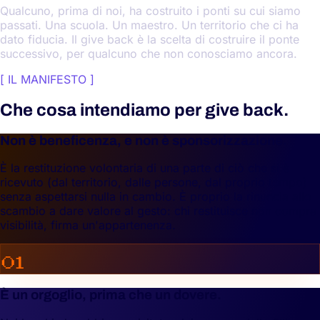
Qualcuno, prima di noi, ha costruito i ponti su cui siamo
passati. Una scuola. Un maestro. Un territorio che ci ha
dato fiducia. Il give back è la scelta di costruire il ponte
successivo, per qualcuno che non conosciamo ancora.
[
IL MANIFESTO
]
Che cosa intendiamo per give back.
Non è beneficenza, e non è sponsorizzazione.
È la restituzione volontaria di una parte di ciò che si è
ricevuto (dal territorio, dalle persone, dal proprio tempo)
senza aspettarsi nulla in cambio. È proprio la rinuncia allo
scambio a dare valore al gesto: chi restituisce non compra
visibilità, firma un'appartenenza.
01
È un orgoglio, prima che un dovere.