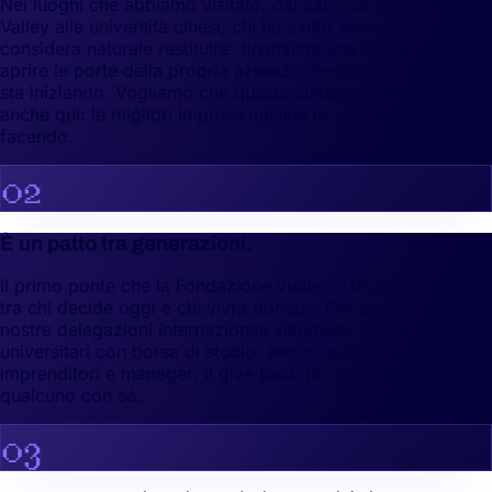
Nei luoghi che abbiamo visitato, dai campus della Silicon
Valley alle università cinesi, chi ha avuto successo
considera naturale restituire: finanziare una borsa di studio,
aprire le porte della propria azienda, dedicare tempo a chi
sta iniziando. Vogliamo che questa cultura diventi normale
anche qui: le migliori imprese italiane lo stanno già
facendo.
02
È un patto tra generazioni.
Il primo ponte che la Fondazione vuole costruire è quello
tra chi decide oggi e chi vivrà domani. Per questo nelle
nostre delegazioni internazionali viaggiano anche studenti
universitari con borsa di studio, seduti accanto a
imprenditori e manager: il give back più concreto è portare
qualcuno con sé.
03