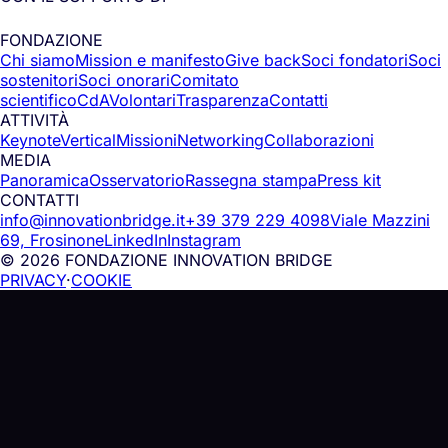
FONDAZIONE
Chi siamo
Mission e manifesto
Give back
Soci fondatori
Soci
sostenitori
Soci onorari
Comitato
scientifico
CdA
Volontari
Trasparenza
Contatti
ATTIVITÀ
Keynote
Vertical
Missioni
Networking
Collaborazioni
MEDIA
Panoramica
Osservatorio
Rassegna stampa
Press kit
CONTATTI
info@innovationbridge.it
+39 379 229 4098
Viale Mazzini
69, Frosinone
LinkedIn
Instagram
© 2026 FONDAZIONE INNOVATION BRIDGE
PRIVACY
·
COOKIE