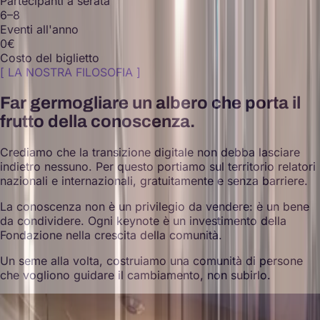
Partecipanti a serata
6–8
Eventi all'anno
0€
Costo del biglietto
[
LA NOSTRA FILOSOFIA
]
Far germogliare un albero che porta il
frutto della conoscenza.
Crediamo che la transizione digitale non debba lasciare
indietro nessuno. Per questo portiamo sul territorio relatori
nazionali e internazionali, gratuitamente e senza barriere.
La conoscenza non è un privilegio da vendere: è un bene
da condividere. Ogni keynote è un investimento della
Fondazione nella crescita della comunità.
Un seme alla volta, costruiamo una comunità di persone
che vogliono guidare il cambiamento, non subirlo.