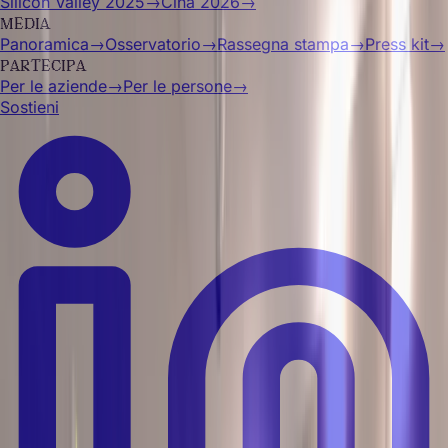
Silicon Valley 2025
→
Cina 2026
→
MEDIA
Panoramica
→
Osservatorio
→
Rassegna stampa
→
Press kit
→
PARTECIPA
Per le aziende
→
Per le persone
→
Sostieni