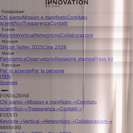
Fondazione
▾
Chi siamo
Mission e manifesto
Comitato
scientifico
Trasparenza
Contatti
Eventi
▾
Keynote
Vertical
Networking
Collaborazioni
Missioni
▾
Silicon Valley 2025
Cina 2026
Media
▾
Panoramica
Osservatorio
Rassegna stampa
Press kit
Partecipa
▾
Per le aziende
Per le persone
IT
EN
Sostieni
FONDAZIONE
Chi siamo
→
Mission e manifesto
→
Comitato
scientifico
→
Trasparenza
→
Contatti
→
EVENTI
Keynote
→
Vertical
→
Networking
→
Collaborazioni
→
MISSIONI