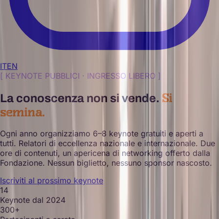
IT
EN
[
KEYNOTE PUBBLICI · INGRESSO LIBERO
]
Si
La conoscenza non si vende.
semina.
Ogni anno organizziamo 6–8 keynote gratuiti e aperti a
tutti. Relatori di eccellenza nazionale e internazionale. Due
ore di contenuti, un apericena di networking offerto dalla
Fondazione. Nessun biglietto, nessuno sponsor nascosto.
Iscriviti al prossimo keynote
14
Keynote dal 2024
300+