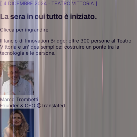
[
4 DICEMBRE 2024 · TEATRO VITTORIA
]
La sera in cui tutto è iniziato.
Clicca per ingrandire
Il lancio di Innovation Bridge: oltre 300 persone al Teatro
Vittoria e un'idea semplice: costruire un ponte tra la
tecnologia e le persone.
Marco Trombetti
Founder & CEO @Translated