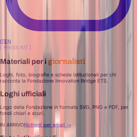
IT
EN
[
PRESS KIT
]
giornalisti
Materiali per i
Loghi, foto, biografie e schede istituzionali per chi
racconta la Fondazione Innovation Bridge ETS.
Loghi ufficiali
Logo della Fondazione in formato SVG, PNG e PDF, per
fondi chiari e scuri.
IN ARRIVO
Richiedi per email →