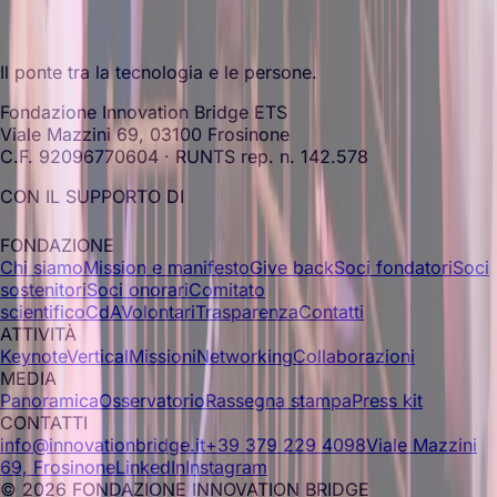
Il ponte tra la tecnologia e le persone.
Fondazione Innovation Bridge ETS
Viale Mazzini 69, 03100 Frosinone
C.F. 92096770604 · RUNTS rep. n. 142.578
CON IL SUPPORTO DI
FONDAZIONE
Chi siamo
Mission e manifesto
Give back
Soci fondatori
Soci
sostenitori
Soci onorari
Comitato
scientifico
CdA
Volontari
Trasparenza
Contatti
ATTIVITÀ
Keynote
Vertical
Missioni
Networking
Collaborazioni
MEDIA
Panoramica
Osservatorio
Rassegna stampa
Press kit
CONTATTI
info@innovationbridge.it
+39 379 229 4098
Viale Mazzini
69, Frosinone
LinkedIn
Instagram
© 2026 FONDAZIONE INNOVATION BRIDGE