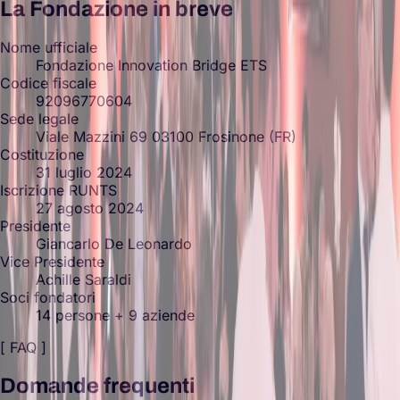
La Fondazione in breve
Nome ufficiale
Fondazione Innovation Bridge ETS
Codice fiscale
92096770604
Sede legale
Viale Mazzini 69 03100 Frosinone (FR)
Costituzione
31 luglio 2024
Iscrizione RUNTS
27 agosto 2024
Presidente
Giancarlo De Leonardo
Vice Presidente
Achille Saraldi
Soci fondatori
14 persone + 9 aziende
[ FAQ ]
Domande frequenti