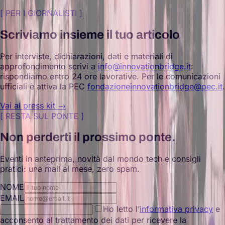
[
PER I GIORNALISTI
]
Scriviamo insieme il tuo articolo
Per interviste, dichiarazioni, dati e materiali di
approfondimento scrivi a
info@innovationbridge.it
:
rispondiamo entro 24 ore lavorative. Per le comunicazioni
ufficiali è attiva la PEC
fondazioneinnovationbridge@pec.it
.
Vai al press kit →
[
RESTA SUL PONTE
]
Non perderti il prossimo ponte.
Eventi in anteprima, novità dal mondo tech e consigli
pratici: una mail al mese, zero spam.
NOME
EMAIL
Ho letto l’
informativa privacy
e
acconsento al trattamento dei dati per ricevere la