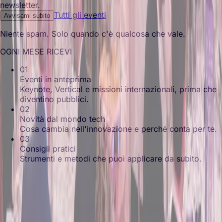
newsletter.
Tutti gli eventi
Avvisami subito
Niente spam. Solo quando c'è qualcosa che vale.
OGNI MESE RICEVI
01
Eventi in anteprima
Keynote, Vertical e missioni internazionali, prima che
diventino pubblici.
02
Novità dal mondo tech
Cosa cambia nell'innovazione e perché conta per te.
03
Consigli pratici
Strumenti e metodi che puoi applicare da subito.