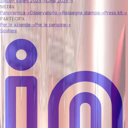
Silicon Valley 2025
→
Cina 2026
→
MEDIA
Panoramica
→
Osservatorio
→
Rassegna stampa
→
Press kit
→
PARTECIPA
Per le aziende
→
Per le persone
→
Sostieni