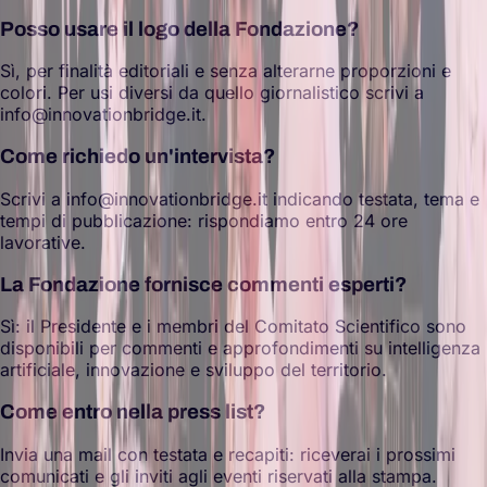
Posso usare il logo della Fondazione?
Sì, per finalità editoriali e senza alterarne proporzioni e
colori. Per usi diversi da quello giornalistico scrivi a
info@innovationbridge.it.
Come richiedo un'intervista?
Scrivi a info@innovationbridge.it indicando testata, tema e
tempi di pubblicazione: rispondiamo entro 24 ore
lavorative.
La Fondazione fornisce commenti esperti?
Sì: il Presidente e i membri del Comitato Scientifico sono
disponibili per commenti e approfondimenti su intelligenza
artificiale, innovazione e sviluppo del territorio.
Come entro nella press list?
Invia una mail con testata e recapiti: riceverai i prossimi
comunicati e gli inviti agli eventi riservati alla stampa.