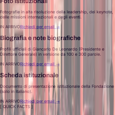
Foto istituzionali
Fotografie in alta risoluzione della leadership, dei keynote,
delle missioni internazionali e degli eventi.
IN ARRIVO
Richiedi per email →
Biografia e note biografiche
Profili ufficiali di Giancarlo De Leonardo (Presidente e
Direttore Generale) in versione da 100 e 300 parole.
IN ARRIVO
Richiedi per email →
Scheda istituzionale
Documento di presentazione istituzionale della Fondazione
(solo in italiano).
IN ARRIVO
Richiedi per email →
[ QUICK FACTS ]