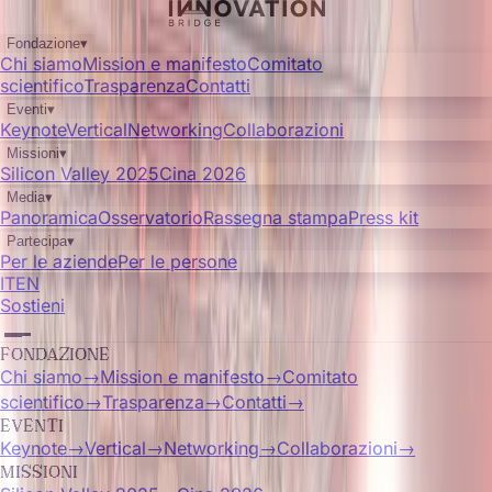
Fondazione
▾
Chi siamo
Mission e manifesto
Comitato
scientifico
Trasparenza
Contatti
Eventi
▾
Keynote
Vertical
Networking
Collaborazioni
Missioni
▾
Silicon Valley 2025
Cina 2026
Media
▾
Panoramica
Osservatorio
Rassegna stampa
Press kit
Partecipa
▾
Per le aziende
Per le persone
IT
EN
Sostieni
FONDAZIONE
Chi siamo
→
Mission e manifesto
→
Comitato
scientifico
→
Trasparenza
→
Contatti
→
EVENTI
Keynote
→
Vertical
→
Networking
→
Collaborazioni
→
MISSIONI