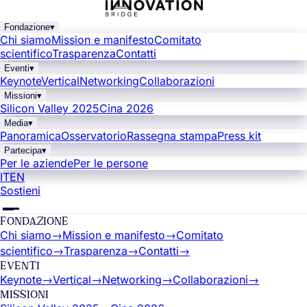
Fondazione
▾
Chi siamo
Mission e manifesto
Comitato
scientifico
Trasparenza
Contatti
Eventi
▾
Keynote
Vertical
Networking
Collaborazioni
Missioni
▾
Silicon Valley 2025
Cina 2026
Media
▾
Panoramica
Osservatorio
Rassegna stampa
Press kit
Partecipa
▾
Per le aziende
Per le persone
IT
EN
Sostieni
FONDAZIONE
Chi siamo
→
Mission e manifesto
→
Comitato
scientifico
→
Trasparenza
→
Contatti
→
EVENTI
Keynote
→
Vertical
→
Networking
→
Collaborazioni
→
MISSIONI