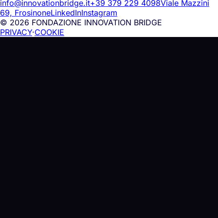
info@innovationbridge.it
+39 379 229 4098
Viale Mazzini
69, Frosinone
LinkedIn
Instagram
© 2026 FONDAZIONE INNOVATION BRIDGE
PRIVACY
·
COOKIE